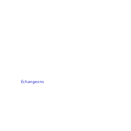
Vous hésitez entre
plusieurs options ?
Chaque projet commence par un échange simple.
Échangeons
Un court appel, sans engagement.