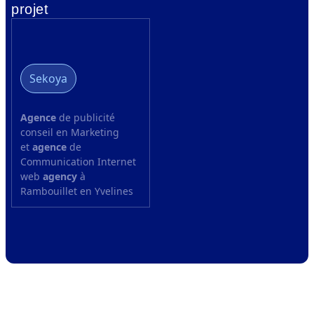
projet
Sekoya
Agence
de publicité
conseil en Marketing
et
agence
de
Communication Internet
web
agency
à
Rambouillet en Yvelines